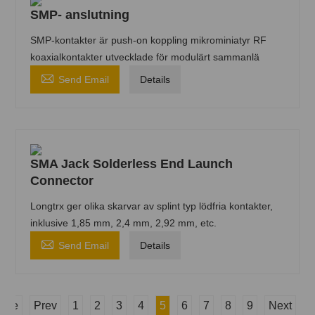
SMP- anslutning
SMP-kontakter är push-on koppling mikrominiatyr RF
koaxialkontakter utvecklade för modulärt sammanlä

Send Email
Details
SMA Jack Solderless End Launch
Connector
Longtrx ger olika skarvar av splint typ lödfria kontakter,
inklusive 1,85 mm, 2,4 mm, 2,92 mm, etc.

Send Email
Details
ome
Prev
1
2
3
4
5
6
7
8
9
Next
E